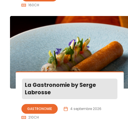
160
CH
La Gastronomie by Serge
Labrosse
GASTRONOMIE
4 septembre 2026
210
CH