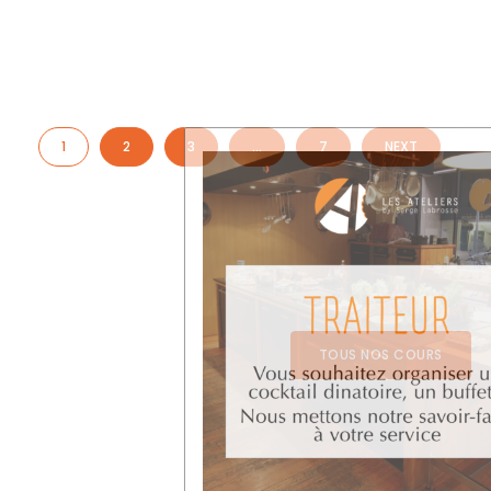
1
2
3
…
7
NEXT
TOUS NOS COURS