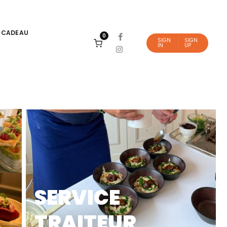
 CADEAU
0
SIGN
SIGN
IN
UP
SERVICE
TRAITEUR