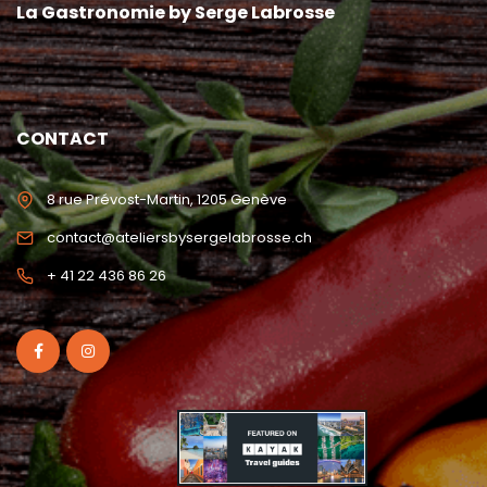
La Gastronomie by Serge Labrosse
CONTACT
8 rue Prévost-Martin, 1205 Genève
contact@ateliersbysergelabrosse.ch
+ 41 22 436 86 26