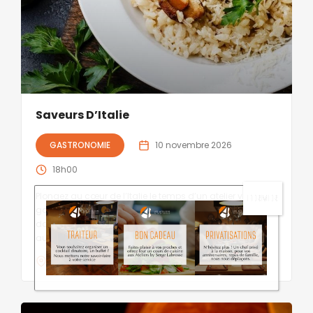
Saveurs D’Italie
GASTRONOMIE
10 novembre 2026
18h00
Plongez au cœur de l’Italie le temps d’un atelier vibrant et
gourmand : risotto, polenta, parfums d’herbes, soleil
dans l’assiette… Une ode à la dolce vita à partager
autour des essentiels de la cuisine italienne !
Genève
Suisse
160
CH