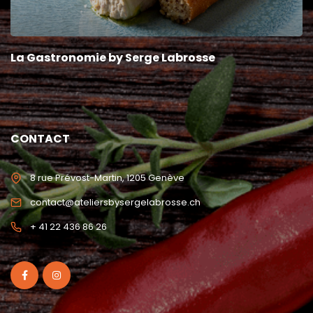
La Gastronomie by Serge Labrosse
CONTACT
8 rue Prévost-Martin, 1205 Genève
contact@ateliersbysergelabrosse.ch
+ 41 22 436 86 26