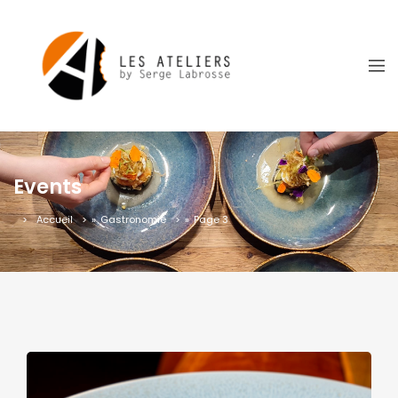
Events
Accueil
»
Gastronomie
»
Page 3