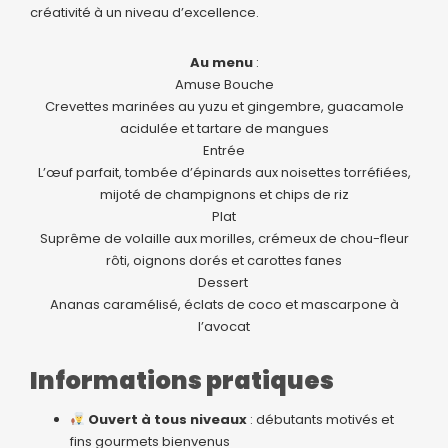
créativité à un niveau d’excellence.
Au menu
:
Amuse Bouche
Crevettes marinées au yuzu et gingembre, guacamole
acidulée et tartare de mangues
Entrée
L’œuf parfait, tombée d’épinards aux noisettes torréfiées,
mijoté de champignons et chips de riz
Plat
Suprême de volaille aux morilles, crémeux de chou-fleur
rôti, oignons dorés et carottes fanes
Dessert
Ananas caramélisé, éclats de coco et mascarpone à
l’avocat
Informations pratiques
Ouvert à tous niveaux
: débutants motivés et
fins gourmets bienvenus