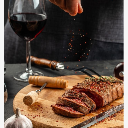
Dessert : Mousse au chocolat et poivre Timut
pommes de terre a la fève tonka
Plat : Suprême de volaille farci aux girolles, écrasé de
Entrée : Terrine de gibier, chutney de coing
Menu 2 – Saveurs d’Automne
vanille maison
Dessert : Tarte fine aux pommes caramélisées, chantilly
corsé
Plat : Suprême de volaille rôti, purée de panais, carottes et jus
Entrée : Œuf parfait, crème de cèpes, chips de lard
Menu 1 – Terre de Savoie
Menu Viande