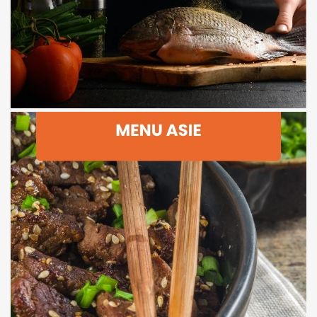
Menu Poisson
Dessert : Dorayaki à la crème de matcha
Plat : Curry japonais aux légumes d’automne
Entrée : Tataki de saumon, sauce soja-yuzu
Menu 2 – Fusion Tokyo
Dessert : Mousse au agrumes et sésame noir