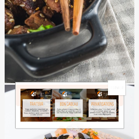
Plat : Bulgogi de bœuf mariné, riz jasmin, légumes wokés
Entrée : Kimchi maison & gyozas croustillants
Menu 1 – Corée inspirée
Menu Asie
Dessert : Fruits en gelée, sablée breton