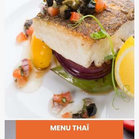
Plat : Lieu noir au charbon végétal, riz soufflé et espuma citron
Entrée : Faux œuf à la courge, crumble salé
Menu 2 – Illusions & textures
Dessert : Panacotta coco et cœur de mangue
Plat : Volaille basse température, émulsion cèpes-thym
Entrée : Sphère de betterave liquide, mousse chèvre
Menu 1 – Élégance expérimentale
Menu Moléculaire