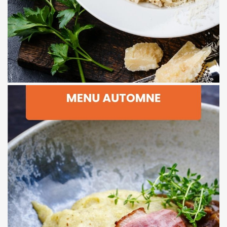
Menu Végétarien
Dessert : Tarte au raisin noir et sablé au romarin
Plat : Filet de canette, polenta crémeuse au comté
Entrée : Velouté de topinambour, éclats de noisette
Menu 2 – Terroir vivant