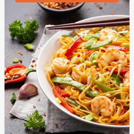
Dessert : Crème coco citronnelle, perles de tapioca
Plat : Pad Thaï végétarien aux légumes d’automne
Entrée : Salade de papaye verte & cacahuètes
Menu 2 – Bangkok Chic
Dessert : Riz gluant mangue-coco
Plat : Curry vert de poulet, riz au jasmin
Entrée : Soupe Tom Kha aux crevettes
Menu 1 – Douceur épicée
Menu Thaï