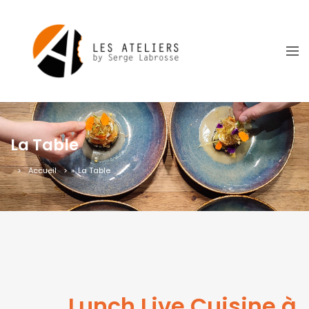
La Table
Accueil
»
La Table
Lunch Live Cuisine à