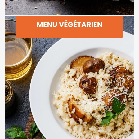
Dessert : Mousse au chocolat vegan, noisette grillée
Plat : Lasagne de légumes racines, coulis d’herbes fraîches
Entrée : Velouté de courge, crumble salé aux graines
Menu 2 – Jardin vivant
Dessert : Pomme rôtie aux épices, sablé de châtaigne
Plat : Risotto aux champignons sauvages et noisettes
Entrée : Millefeuille de betterave, ricotta citronnée
Menu 1 – Forêt enchantée