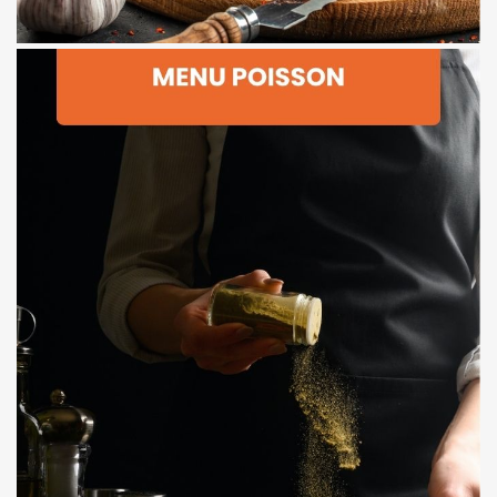
Dessert : Financier noisette, poire pochée, coulis de cassis
Plat : Dos de cabillaud rôti, légumes racines et sauce safranée
snackées
Entrée : Velouté de potimarron, noix de Saint-Jacques
Menu 2 – Escale Marine
Dessert : Crumble poire-amande, chantilly au miel
citronné
Plat : Pavé de truite du Léman, mousseline de courge, beurre
Entrée : Tartare de féra, grenade et herbes fraîches
Menu 1 – Fraîcheur Lacustre